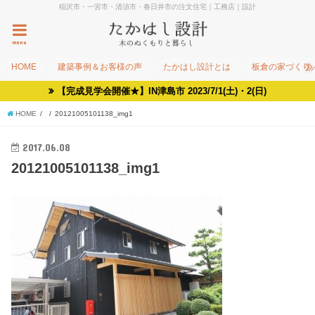
稲沢市・一宮市・清須市・春日井市の注文住宅｜工務店｜設計
menu
HOME
建築事例＆お客様の声
たかはし設計とは
板倉の家づくり
【完成見学会開催★】IN津島市 2023/7/1(土)・2(日)
HOME
20121005101138_img1
2017.06.08
20121005101138_img1