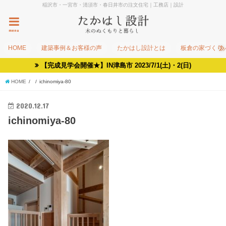
稲沢市・一宮市・清須市・春日井市の注文住宅｜工務店｜設計
menu
HOME
建築事例＆お客様の声
たかはし設計とは
板倉の家づくり
【完成見学会開催★】IN津島市 2023/7/1(土)・2(日)
HOME
ichinomiya-80
2020.12.17
ichinomiya-80