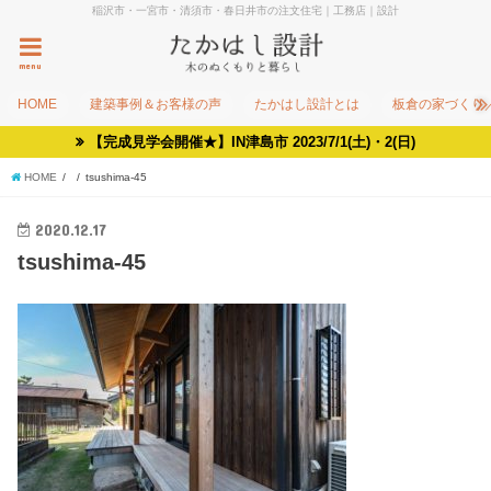
稲沢市・一宮市・清須市・春日井市の注文住宅｜工務店｜設計
menu
HOME
建築事例＆お客様の声
たかはし設計とは
板倉の家づくり
【完成見学会開催★】IN津島市 2023/7/1(土)・2(日)
HOME
tsushima-45
2020.12.17
tsushima-45