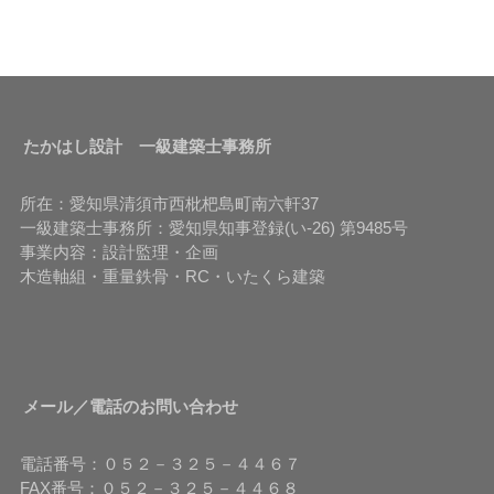
たかはし設計 一級建築士事務所
所在：愛知県清須市西枇杷島町南六軒37
一級建築士事務所：愛知県知事登録(い-26) 第9485号
事業内容：設計監理・企画
木造軸組・重量鉄骨・RC・いたくら建築
メール／電話のお問い合わせ
電話番号：０５２－３２５－４４６７
FAX番号：０５２－３２５－４４６８