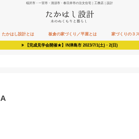
稲沢市・一宮市・清須市・春日井市の注文住宅｜工務店｜設計
たかはし設計とは
板倉の家づくり／平屋とは
家づくりの３
【完成見学会開催★】IN津島市 2023/7/1(土)・2(日)
RA