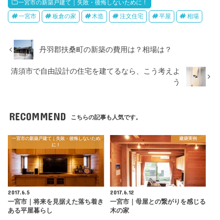
一宮市の新築戸建て｜失敗・後悔しないために！
一宮市
板倉の家
木造
注文住宅
平屋
相場
丹羽郡扶桑町の新築の費用は？相場は？
清須市で自由設計の住宅を建てるなら、こう考えよ
う
RECOMMEND
こちらの記事も人気です。
一宮市の新築戸建て｜失敗・後悔しないため
建築実例
に！
2017.6.5
2017.6.12
一宮市｜将来を見据えた落ち着き
一宮市｜母屋との繋がりを感じる
ある平屋暮らし
木の家