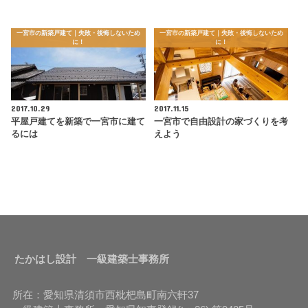
一宮市の新築戸建て｜失敗・後悔しないため
一宮市の新築戸建て｜失敗・後悔しないため
に！
に！
2017.10.29
2017.11.15
平屋戸建てを新築で一宮市に建て
一宮市で自由設計の家づくりを考
るには
えよう
たかはし設計 一級建築士事務所
所在：愛知県清須市西枇杷島町南六軒37