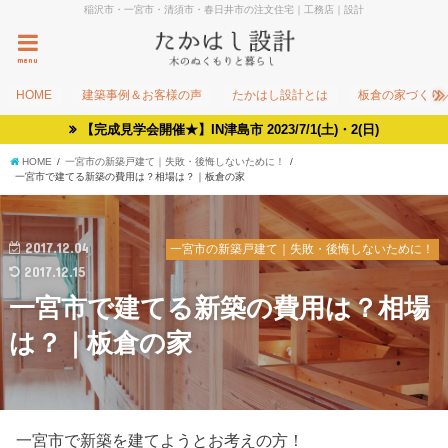
稲沢市・一宮市・清須市・春日井市の注文住宅｜工務店｜設計
menu
HOME
建築事例＆お客様の声
たかはし設計とは
板倉の家づくり
【完成見学会開催★】IN津島市 2023/7/1(土)・2(日)
HOME
一宮市の新築戸建て｜失敗・後悔しないために！
一宮市で建てる新築の費用は？相場は？｜板倉の家
2017.12.04
一宮市の新築戸建て｜失敗・後悔しないために！
2017.12.15
一宮市で建てる新築の費用は？相場
は？｜板倉の家
一宮市で新築を建てようとお考えの方！