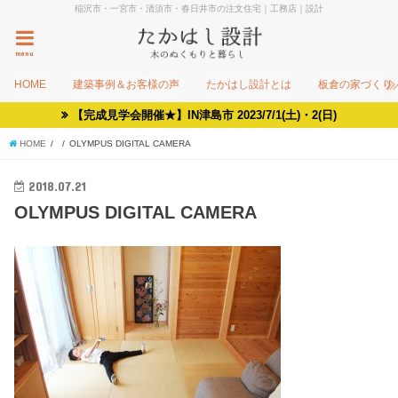
稲沢市・一宮市・清須市・春日井市の注文住宅｜工務店｜設計
menu
HOME
建築事例＆お客様の声
たかはし設計とは
板倉の家づくり
【完成見学会開催★】IN津島市 2023/7/1(土)・2(日)
HOME
OLYMPUS DIGITAL CAMERA
2018.07.21
OLYMPUS DIGITAL CAMERA