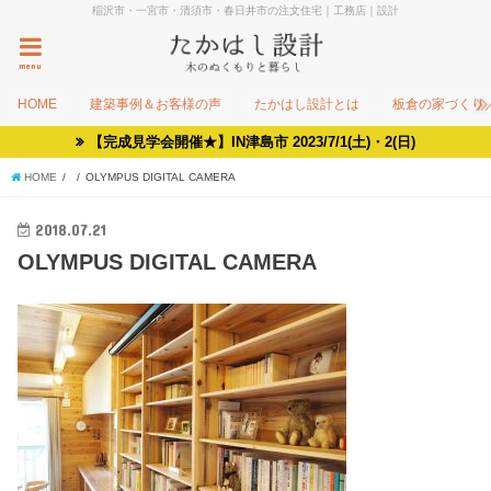
稲沢市・一宮市・清須市・春日井市の注文住宅｜工務店｜設計
menu
HOME
建築事例＆お客様の声
たかはし設計とは
板倉の家づくり
【完成見学会開催★】IN津島市 2023/7/1(土)・2(日)
HOME
OLYMPUS DIGITAL CAMERA
2018.07.21
OLYMPUS DIGITAL CAMERA