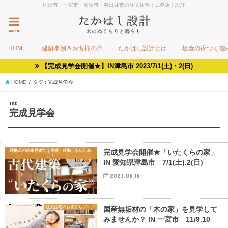
稲沢市・一宮市・清須市・春日井市の注文住宅｜工務店｜設計
menu
HOME
建築事例＆お客様の声
たかはし設計とは
板倉の家づくり
【完成見学会開催★】IN津島市 2023/7/1(土)・2(日)
HOME
タグ : 完成見学会
TAG
完成見学会
津島市の新築戸建て｜失敗・後悔しないため
完成見学会開催★「いたくらの家」
に！
IN 愛知県津島市 7/1(土).2(日)
2023.06.16
注文住宅のお役立ちブログ
国産無垢材の「木の家」を見学して
みませんか？ IN 一宮市 11/9.10