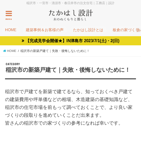
稲沢市・一宮市・清須市・春日井市の注文住宅｜工務店｜設計
menu
HOME
建築事例＆お客様の声
たかはし設計とは
板倉の家づくり
【完成見学会開催★】IN津島市 2023/7/1(土)・2(日)
HOME
稲沢市の新築戸建て｜失敗・後悔しないために！
CATEGORY
稲沢市の新築戸建て｜失敗・後悔しないために！
稲沢市で戸建てを新築で建てるなら、知っておくべき戸建て
の建築費用や坪単価などの相場、木造建築の基礎知識など、
稲沢市の住宅市場を前もって調べておくことで、より良い家
づくりの段取りを進めていくことだ出来ます。
皆さんの稲沢市での家づくりの参考になれば幸いです。