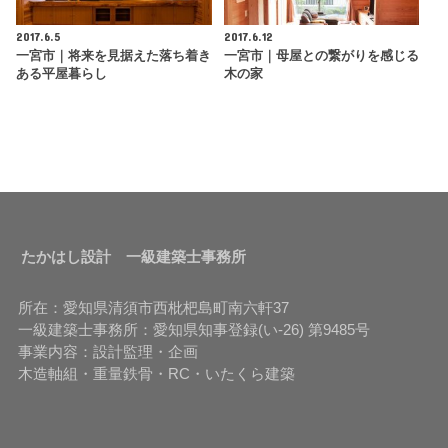
2017.6.5
2017.6.12
一宮市｜将来を見据えた落ち着き
一宮市｜母屋との繋がりを感じる
ある平屋暮らし
木の家
たかはし設計 一級建築士事務所
所在：愛知県清須市西枇杷島町南六軒37
一級建築士事務所：愛知県知事登録(い-26) 第9485号
事業内容：設計監理・企画
木造軸組・重量鉄骨・RC・いたくら建築