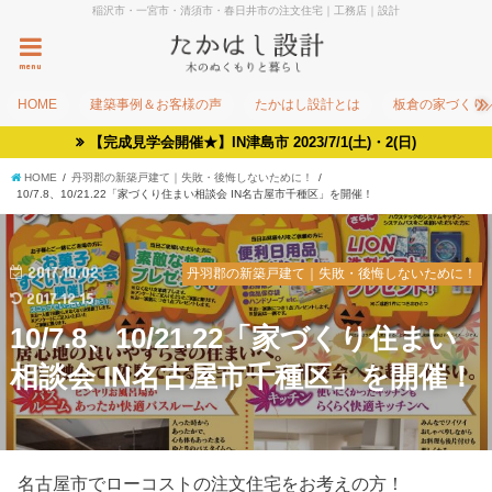
稲沢市・一宮市・清須市・春日井市の注文住宅｜工務店｜設計
menu
HOME
建築事例＆お客様の声
たかはし設計とは
板倉の家づくり
【完成見学会開催★】IN津島市 2023/7/1(土)・2(日)
HOME
丹羽郡の新築戸建て｜失敗・後悔しないために！
10/7.8、10/21.22「家づくり住まい相談会 IN名古屋市千種区」を開催！
2017.10.02
丹羽郡の新築戸建て｜失敗・後悔しないために！
2017.12.15
10/7.8、10/21.22「家づくり住まい
相談会 IN名古屋市千種区」を開催！
名古屋市でローコストの注文住宅をお考えの方！