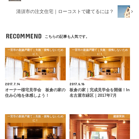
清須市の注文住宅｜ローコストで建てるには？
RECOMMEND
こちらの記事も人気です。
一宮市の新築戸建て｜失敗・後悔しないため
一宮市の新築戸建て｜失敗・後悔しないため
に！
に！
2017.7.14
2017.6.16
オーナー様宅見学会 板倉の家の
板倉の家｜完成見学会を開催！in
住み心地を体感しよう！
名古屋市緑区｜2017年7月
一宮市の新築戸建て｜失敗・後悔しないため
建築実例
に！