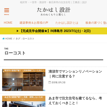
稲沢市・一宮市・清須市・春日井市の注文住宅｜工務店｜設計
menu
HOME
建築事例＆お客様の声
たかはし設計とは
板倉の家づくり
【完成見学会開催★】IN津島市 2023/7/1(土)・2(日)
HOME
タグ : ローコスト
TAG
ローコスト
清須市の新築戸建て｜失敗後悔しないために！
清須市でマンションリノベーション
｜何に注意する？
2018.09.30
あま市の新築戸建て｜失敗・後悔しないため
あま市で注文住宅を建てるなら、考
に！
えておくべきこと！